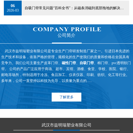
06
自吸门帘常见问题“百科全书”：从磁条消磁到底部拖地的解决方案
2026-03
公司简介
武汉市益明瑞塑业有限公司是专业生产门帘研发制造厂家之一。引进日本先进的
生产技术和设备，依靠严格的管理，规模化的生产使我们的质量和价格在全国具有
竞争力。我们公司主要生产皮革门帘、
磁性门帘
、
自吸门帘
、棉门帘、pvc透明软门
帘。 公司的产品广泛应用于商场、超市、宾馆、酒楼、食堂、学校、医院、银行、
邮电等场所，特别适用于冷冻、食品加工、仪表仪器、印刷、纺织、化工等行业。
多年来，公司一直坚持以科技为先导，以质量为重点的......
了解更多
武汉市益明瑞塑业有限公司