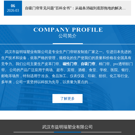
06
自吸门帘常见问题“百科全书”：从磁条消磁到底部拖地的解决方案
2026-03
公司简介
武汉市益明瑞塑业有限公司是专业生产门帘研发制造厂家之一。引进日本先进的
生产技术和设备，依靠严格的管理，规模化的生产使我们的质量和价格在全国具有
竞争力。我们公司主要生产皮革门帘、
磁性门帘
、
自吸门帘
、棉门帘、pvc透明软门
帘。 公司的产品广泛应用于商场、超市、宾馆、酒楼、食堂、学校、医院、银行、
邮电等场所，特别适用于冷冻、食品加工、仪表仪器、印刷、纺织、化工等行业。
多年来，公司一直坚持以科技为先导，以质量为重点的......
了解更多
武汉市益明瑞塑业有限公司