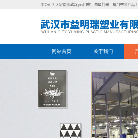
本公司为大家提供
武汉pvc门帘
、
自吸门帘
、
棉门帘
等产品
网站首页
关于我们