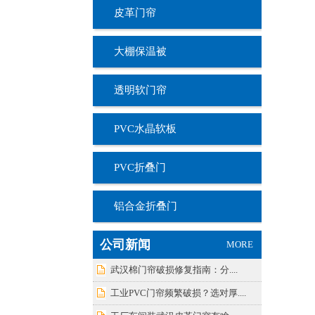
皮革门帘
大棚保温被
透明软门帘
PVC水晶软板
PVC折叠门
铝合金折叠门
公司新闻
MORE
武汉棉门帘破损修复指南：分....
工业PVC门帘频繁破损？选对厚....