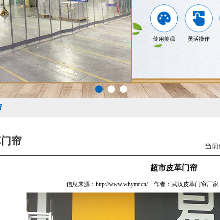
帘
革门帘
当前
超市皮革门帘
信息来源：http://www.whymr.cn/ 作者：
武汉皮革门帘
厂家 